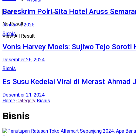
Bareskrim Polri Sita Hotel Aruss Semara
No Result
Januari 7, 2025
Bisnis
View All Result
Vonis Harvey Moeis: Sujiwo Tejo Sorot
Desember 26, 2024
Bisnis
Es Susu Kedelai Viral di Merasi: Ahmad 
Desember 21, 2024
Home
Category
Bisnis
Bisnis