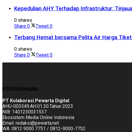
Kepedulian AHY Terhadap Infrastruktur: Tinja
0 shares
Share
0
Tweet
0
Terbang Hemat bersama Pelita Air Harga Tik
0 shares
Share
0
Tweet
0
PERUSAHAAN
PT Kolaborasi Pewarta Digital
AHU-003349.AH.01.30.Tahun 2023
NIB: 1401230031537
Ekosistem Media Online Indonesia
Email: redaksi@pewarta.net
WA: 0812 9000 7751 / 0812-9000-7752