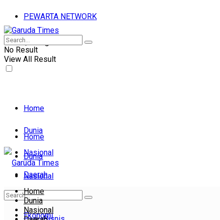
PEWARTA NETWORK
Kamis, 06 Agu 2026
No Result
View All Result
Home
Dunia
Home
Nasional
Dunia
Daerah
Nasional
Home
Daerah
Ekonomi
Dunia
Nasional
Ekonomi
Bisnis
Daerah