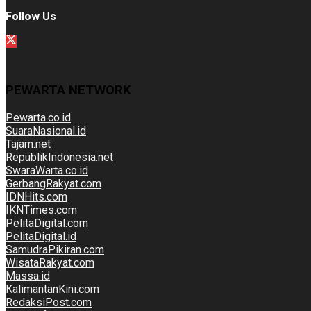
Follow Us
PEWARTA NETWORK
Pewarta.co.id
SuaraNasional.id
Tajam.net
RepublikIndonesia.net
SwaraWarta.co.id
GerbangRakyat.com
IDNHits.com
IKNTimes.com
PelitaDigital.com
PelitaDigital.id
SamudraPikiran.com
WisataRakyat.com
Massa.id
KalimantanKini.com
RedaksiPost.com