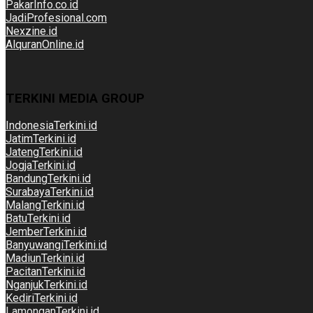
PakarInfo.co.id
JadiProfesional.com
Nexzine.id
AlquranOnline.id
TERKINI MEDIA GROUP
IndonesiaTerkini.id
JatimTerkini.id
JatengTerkini.id
JogjaTerkini.id
BandungTerkini.id
SurabayaTerkini.id
MalangTerkini.id
BatuTerkini.id
JemberTerkini.id
BanyuwangiTerkini.id
MadiunTerkini.id
PacitanTerkini.id
NganjukTerkini.id
KediriTerkini.id
LamonganTerkini.id