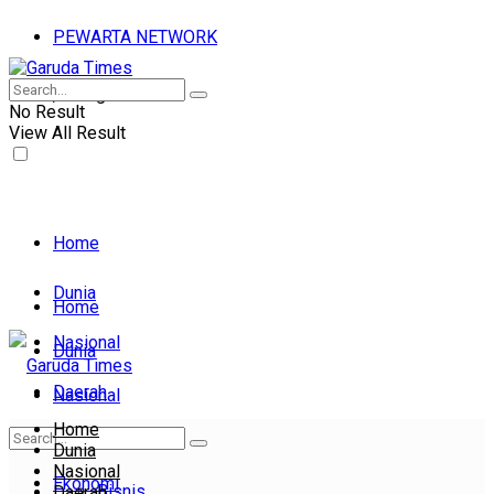
PEWARTA NETWORK
Sabtu, 08 Agu 2026
No Result
View All Result
Home
Dunia
Home
Nasional
Dunia
Daerah
Nasional
Home
Daerah
Ekonomi
Dunia
Nasional
Ekonomi
Bisnis
Daerah