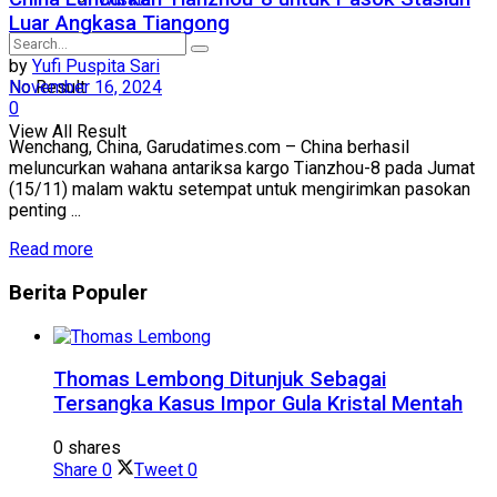
Luar Angkasa Tiangong
by
Yufi Puspita Sari
No Result
November 16, 2024
0
View All Result
Wenchang, China, Garudatimes.com – China berhasil
meluncurkan wahana antariksa kargo Tianzhou-8 pada Jumat
(15/11) malam waktu setempat untuk mengirimkan pasokan
penting ...
Read more
Berita
Populer
Thomas Lembong Ditunjuk Sebagai
Tersangka Kasus Impor Gula Kristal Mentah
0 shares
Share
0
Tweet
0