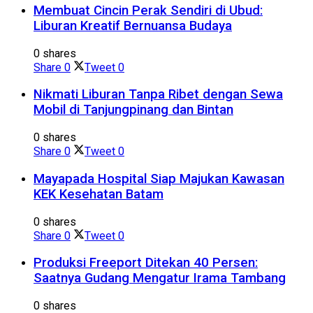
Membuat Cincin Perak Sendiri di Ubud:
Liburan Kreatif Bernuansa Budaya
0 shares
Share
0
Tweet
0
Nikmati Liburan Tanpa Ribet dengan Sewa
Mobil di Tanjungpinang dan Bintan
0 shares
Share
0
Tweet
0
Mayapada Hospital Siap Majukan Kawasan
KEK Kesehatan Batam
0 shares
Share
0
Tweet
0
Produksi Freeport Ditekan 40 Persen:
Saatnya Gudang Mengatur Irama Tambang
0 shares