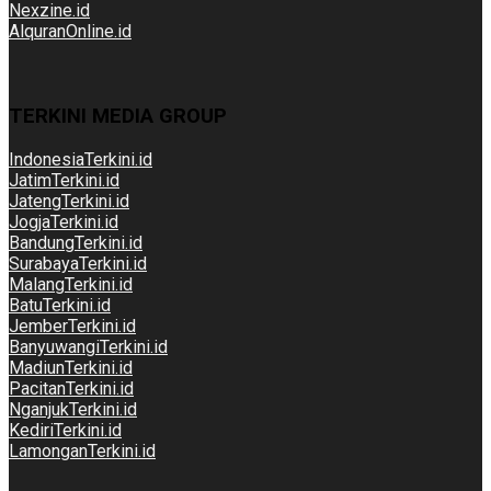
Nexzine.id
AlquranOnline.id
TERKINI MEDIA GROUP
IndonesiaTerkini.id
JatimTerkini.id
JatengTerkini.id
JogjaTerkini.id
BandungTerkini.id
SurabayaTerkini.id
MalangTerkini.id
BatuTerkini.id
JemberTerkini.id
BanyuwangiTerkini.id
MadiunTerkini.id
PacitanTerkini.id
NganjukTerkini.id
KediriTerkini.id
LamonganTerkini.id