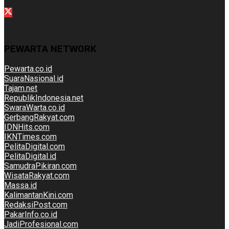
PEWARTA NETWORK
Pewarta.co.id
SuaraNasional.id
Tajam.net
RepublikIndonesia.net
SwaraWarta.co.id
GerbangRakyat.com
IDNHits.com
IKNTimes.com
PelitaDigital.com
PelitaDigital.id
SamudraPikiran.com
WisataRakyat.com
Massa.id
KalimantanKini.com
RedaksiPost.com
PakarInfo.co.id
JadiProfesional.com