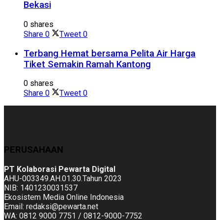
Bekasi
0 shares
Share
0
Tweet
0
Terbang Hemat bersama Pelita Air Harga
Tiket Semakin Ramah Kantong
0 shares
Share
0
Tweet
0
PERUSAHAAN
PT Kolaborasi Pewarta Digital
AHU-003349.AH.01.30.Tahun 2023
NIB: 1401230031537
Ekosistem Media Online Indonesia
Email: redaksi@pewarta.net
WA: 0812 9000 7751 / 0812-9000-7752