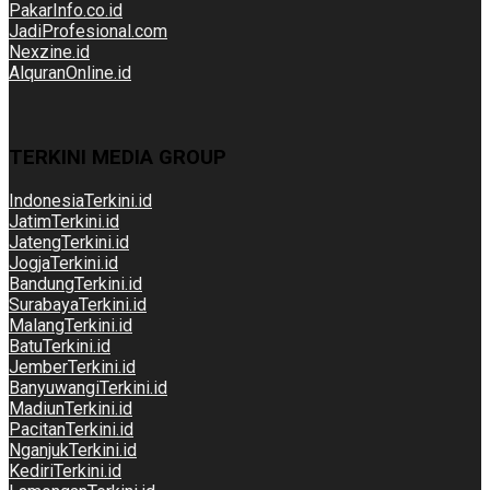
PakarInfo.co.id
JadiProfesional.com
Nexzine.id
AlquranOnline.id
TERKINI MEDIA GROUP
IndonesiaTerkini.id
JatimTerkini.id
JatengTerkini.id
JogjaTerkini.id
BandungTerkini.id
SurabayaTerkini.id
MalangTerkini.id
BatuTerkini.id
JemberTerkini.id
BanyuwangiTerkini.id
MadiunTerkini.id
PacitanTerkini.id
NganjukTerkini.id
KediriTerkini.id