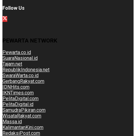
Follow Us
PEWARTA NETWORK
Pewarta.co.id
SuaraNasional.id
Tajam.net
RepublikIndonesia.net
SwaraWarta.co.id
GerbangRakyat.com
IDNHits.com
IKNTimes.com
PelitaDigital.com
PelitaDigital.id
SamudraPikiran.com
WisataRakyat.com
Massa.id
KalimantanKini.com
RedaksiPost.com