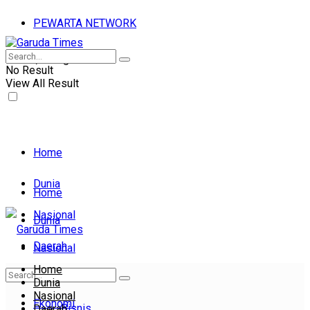
PEWARTA NETWORK
Kamis, 06 Agu 2026
No Result
View All Result
Home
Dunia
Home
Nasional
Dunia
Daerah
Nasional
Home
Daerah
Ekonomi
Dunia
Nasional
Ekonomi
Bisnis
Daerah