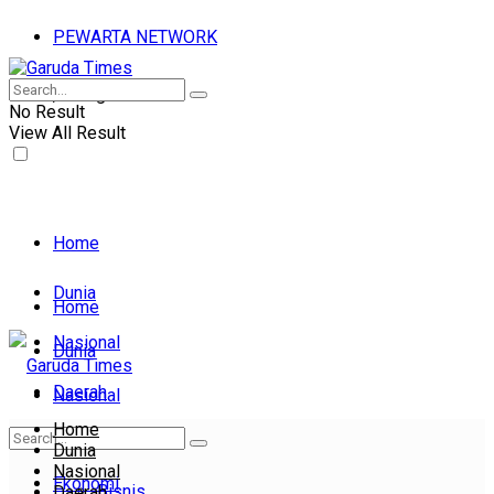
PEWARTA NETWORK
Sabtu, 08 Agu 2026
No Result
View All Result
Home
Dunia
Home
Nasional
Dunia
Daerah
Nasional
Home
Daerah
Ekonomi
Dunia
Nasional
Ekonomi
Bisnis
Daerah