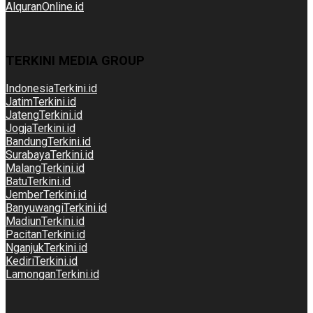
AlquranOnline.id
TERKINI MEDIA GROUP
IndonesiaTerkini.id
JatimTerkini.id
JatengTerkini.id
JogjaTerkini.id
BandungTerkini.id
SurabayaTerkini.id
MalangTerkini.id
BatuTerkini.id
JemberTerkini.id
BanyuwangiTerkini.id
MadiunTerkini.id
PacitanTerkini.id
NganjukTerkini.id
KediriTerkini.id
LamonganTerkini.id