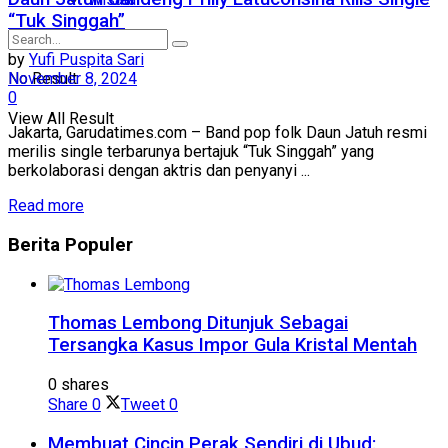
“Tuk Singgah”
by
Yufi Puspita Sari
No Result
November 8, 2024
0
View All Result
Jakarta, Garudatimes.com – Band pop folk Daun Jatuh resmi
merilis single terbarunya bertajuk “Tuk Singgah” yang
berkolaborasi dengan aktris dan penyanyi ...
Read more
Berita
Populer
Thomas Lembong Ditunjuk Sebagai
Tersangka Kasus Impor Gula Kristal Mentah
0 shares
Share
0
Tweet
0
Membuat Cincin Perak Sendiri di Ubud: