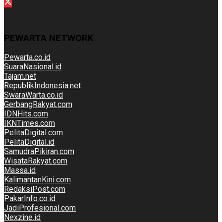
PEWARTA NETWORK
Pewarta.co.id
SuaraNasional.id
Tajam.net
RepublikIndonesia.net
SwaraWarta.co.id
GerbangRakyat.com
IDNHits.com
IKNTimes.com
PelitaDigital.com
PelitaDigital.id
SamudraPikiran.com
WisataRakyat.com
Massa.id
KalimantanKini.com
RedaksiPost.com
PakarInfo.co.id
JadiProfesional.com
Nexzine.id